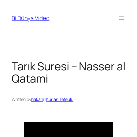
İçeriğe
geç
Bi Dünya Video
Tarık Suresi – Nasser al
Qatami
Written by
hakan
in
Kur’an Tefeülü