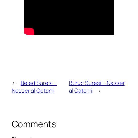
←
Beled Suresi –
Buruc Suresi – Nasser
Nasser al Qatami
al Qatami
→
Comments