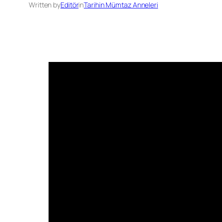
Written by
Editör
in
Tarihin Mümtaz Anneleri