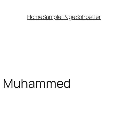
Home
Sample Page
Sohbetler
e | Muhammed