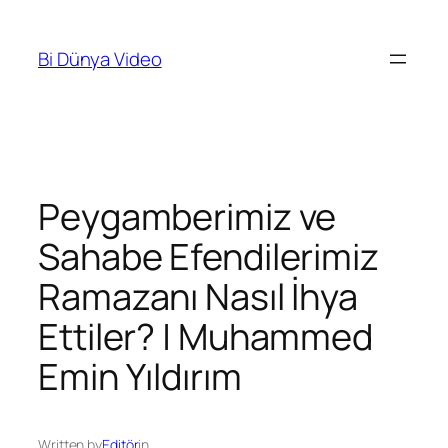
İçeriğe
geç
Bi Dünya Video
Peygamberimiz ve
Sahabe Efendilerimiz
Ramazanı Nasıl İhya
Ettiler? | Muhammed
Emin Yıldırım
Written by
Editör
in