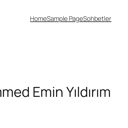
Home
Sample Page
Sohbetler
med Emin Yıldırım