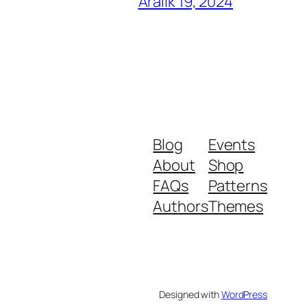
Aralık 19, 2024
Blog
Events
About
Shop
FAQs
Patterns
Authors
Themes
Designed with
WordPress