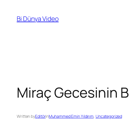
İçeriğe
geç
Bi Dünya Video
Miraç Gecesinin 
Written by
Editör
in
Muhammed Emin Yıldırım
, 
Uncategorized