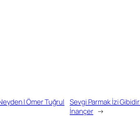
e Neyden | Ömer Tuğrul
Sevgi Parmak İzi Gibidi
İnançer
→