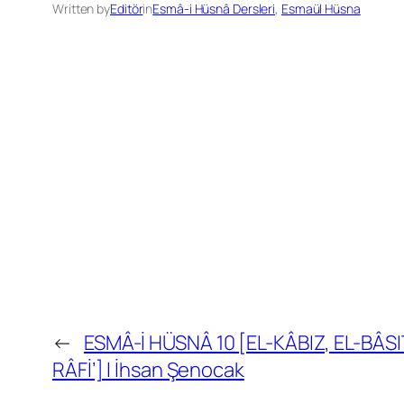
Written by
Editör
in
Esmâ-i Hüsnâ Dersleri
, 
Esmaül Hüsna
←
ESMÂ-İ HÜSNÂ 10 [EL-KÂBIZ, EL-BÂSI
RÂFİ’] l İhsan Şenocak