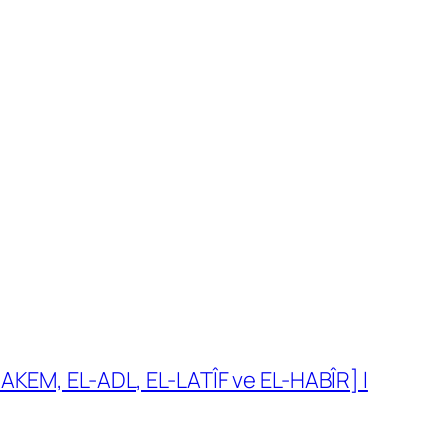
AKEM, EL-ADL, EL-LATÎF ve EL-HABÎR] l