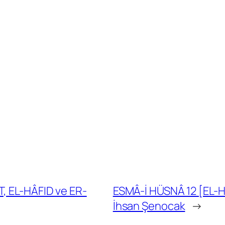
T, EL-HÂFID ve ER-
ESMÂ-İ HÜSNÂ 12 [EL-H
İhsan Şenocak
→