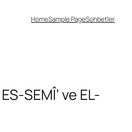
Home
Sample Page
Sohbetler
ES-SEMÎ’ ve EL-