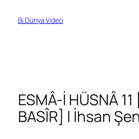
İçeriğe
geç
Bi Dünya Video
ESMÂ-İ HÜSNÂ 11 [
BASÎR] l İhsan Şe