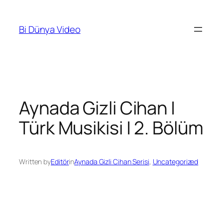
İçeriğe
geç
Bi Dünya Video
Aynada Gizli Cihan |
Türk Musikisi | 2. Bölüm
Written by
Editör
in
Aynada Gizli Cihan Serisi
, 
Uncategorized