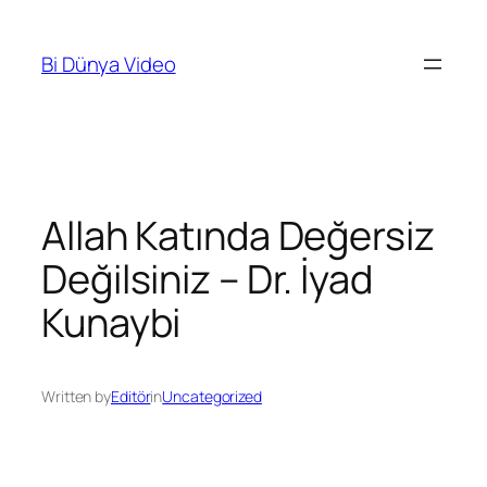
İçeriğe
geç
Bi Dünya Video
Allah Katında Değersiz
Değilsiniz – Dr. İyad
Kunaybi
Written by
Editör
in
Uncategorized