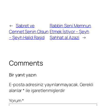
←
Sabret ve
Rabbin Seni Memnun
Cennet Senin Olsun
Etmek İstiyor – Şeyh
– Şeyh Halid Raşid
Şahhat al Azazi
→
Comments
Bir yanıt yazın
E-posta adresiniz yayınlanmayacak.
Gerekli
alanlar
*
ile işaretlenmişlerdir
Yorum
*