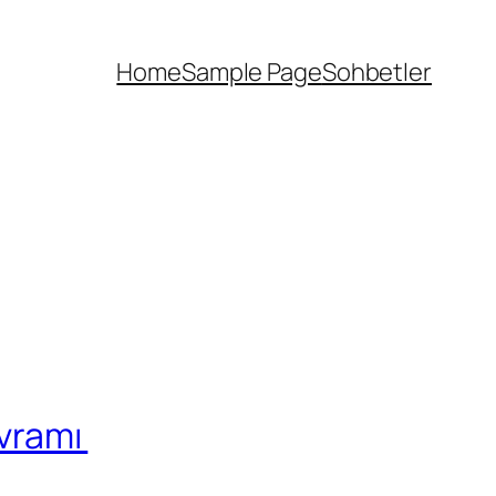
Home
Sample Page
Sohbetler
avramı