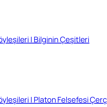
leşileri | Bilginin Çeşitleri
yleşileri | Platon Felsefesi Çer