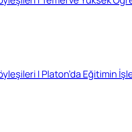
leşileri | Platon’da Eğitimin İşle