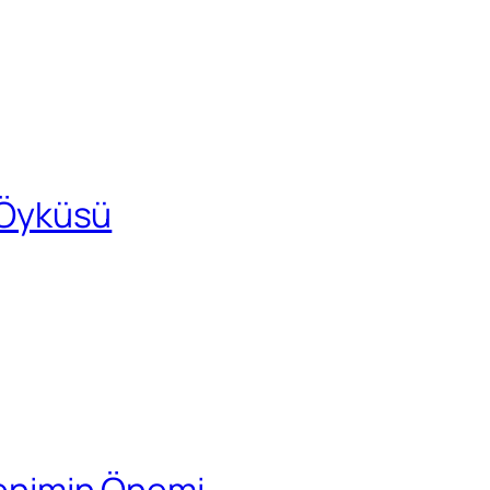
m Öyküsü
ğrenimin Önemi