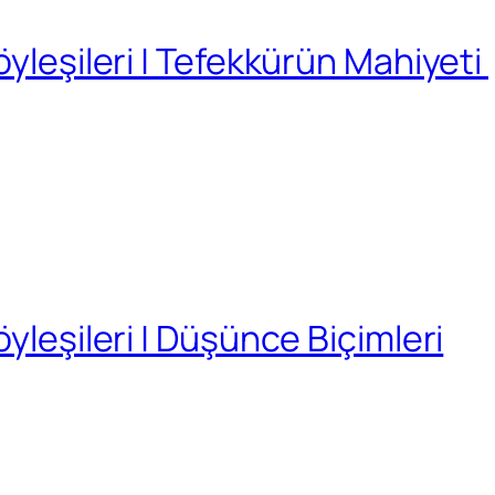
öyleşileri | Tefekkürün Mahiyeti
yleşileri | Düşünce Biçimleri