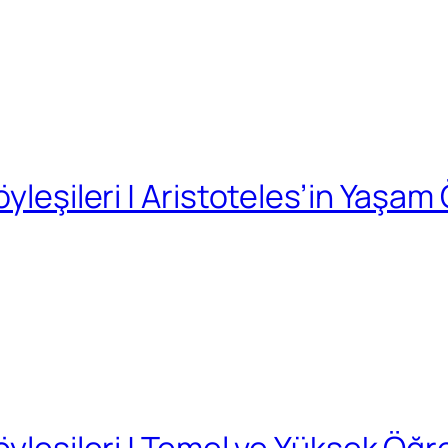
öyleşileri | Aristoteles’in Yaşa
Söyleşileri | Temel ve Yüksek Ö