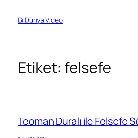
İçeriğe
geç
Bi Dünya Video
Etiket:
felsefe
Teoman Duralı ile Felsefe Sö